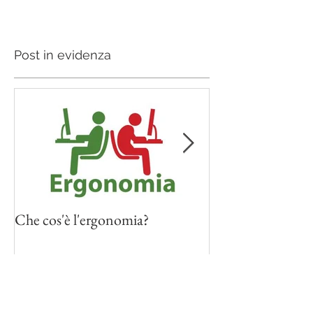
Post in evidenza
Che cos'è l'ergonomia?
Il ginocchio del s