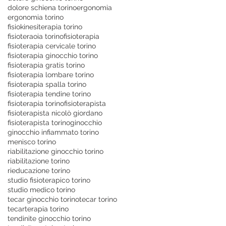
dolore schiena torino
ergonomia
ergonomia torino
fisiokinesiterapia torino
fisioteraoia torino
fisioterapia
fisioterapia cervicale torino
fisioterapia ginocchio torino
fisioterapia gratis torino
fisioterapia lombare torino
fisioterapia spalla torino
fisioterapia tendine torino
fisioterapia torino
fisioterapista
fisioterapista nicolò giordano
fisioterapista torino
ginocchio
ginocchio infiammato torino
menisco torino
riabilitazione ginocchio torino
riabilitazione torino
rieducazione torino
studio fisioterapico torino
studio medico torino
tecar ginocchio torino
tecar torino
tecarterapia torino
tendinite ginocchio torino